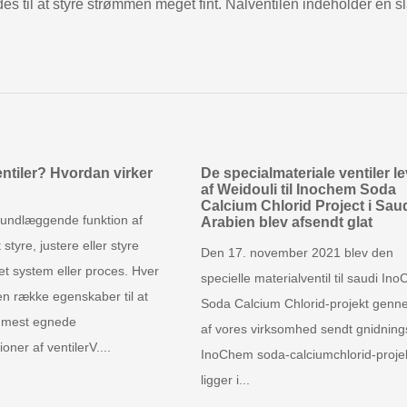
es til at styre strømmen meget fint. Nålventilen indeholder en s
ntiler? Hvordan virker
De specialmateriale ventiler le
af Weidouli til Inochem Soda
Calcium Chlorid Project i Saud
undlæggende funktion af
Arabien blev afsendt glat
t styre, justere eller styre
Den 17. november 2021 blev den
et system eller proces. Hver
specielle materialventil til saudi In
en række egenskaber til at
Soda Calcium Chlorid-projekt genn
 mest egnede
af vores virksomhed sendt gnidnings
oner af ventilerV....
InoChem soda-calciumchlorid-proje
ligger i...