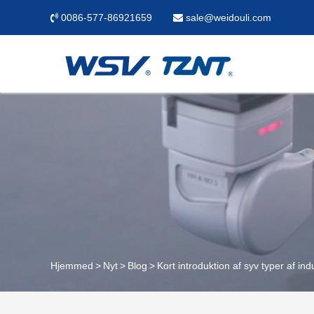
0086-577-86921659
sale@weidouli.com
Hjemmed
Nyt
Blog
Kort introduktion af syv typer af indu