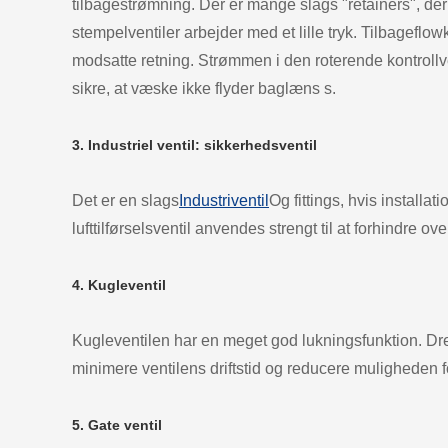
tilbagestrømning. Der er mange slags "retainers", der 
stempelventiler arbejder med et lille tryk. Tilbageflowk
modsatte retning. Strømmen i den roterende kontrollven
sikre, at væske ikke flyder baglæns s.
3. Industriel ventil: sikkerhedsventil
Det er en slags
Industriventil
Og fittings, hvis installa
lufttilførselsventil anvendes strengt til at forhindre o
4. Kugleventil
Kugleventilen har en meget god lukningsfunktion. Drej
minimere ventilens driftstid og reducere muligheden 
5. Gate ventil