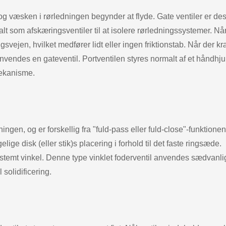
 og væsken i rørledningen begynder at flyde. Gate ventiler er de
lt som afskæringsventiler til at isolere rørledningssystemer. Nå
gsvejen, hvilket medfører lidt eller ingen friktionstab. Når der k
vendes en gateventil. Portventilen styres normalt af et håndhjul
mekanisme.
ngen, og er forskellig fra "fuld-pass eller fuld-close"-funktionen
ige disk (eller stik)s placering i forhold til det faste ringsæde.
estemt vinkel. Denne type vinklet foderventil anvendes sædvanligv
 solidificering.