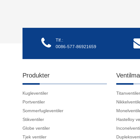
Tlf.:
0086-577-86921659
Produkter
Ventilma
Kugleventiler
Titanventile
Portventiler
Nikkelventil
Sommerfugleventiler
Monelventil
Stikventiler
Hastelloy ve
Globe ventiler
Inconelventi
Tjek ventiler
Dupleksvent