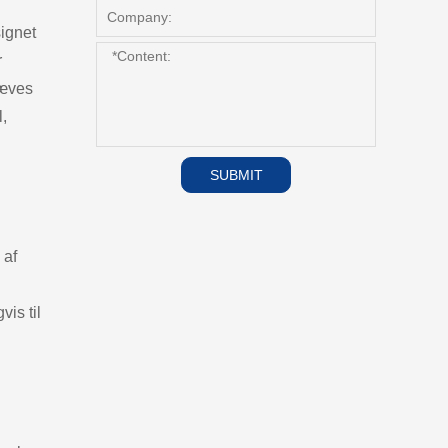
signet
r
ræves
,
SUBMIT
 af
is til