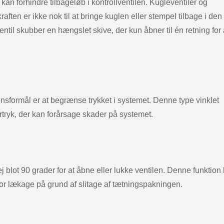
kan forhindre tilbageløb i kontrollventilen. Kugleventiler og
raften er ikke nok til at bringe kuglen eller stempel tilbage i den
til skubber en hængslet skive, der kun åbner til én retning for 
tionsformål er at begrænse trykket i systemet. Denne type vinklet
vertryk, der kan forårsage skader på systemet.
 blot 90 grader for at åbne eller lukke ventilen. Denne funktion
for lækage på grund af slitage af tætningspakningen.