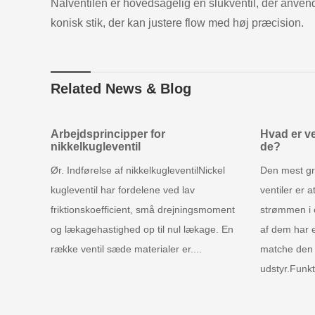
Nålventilen er hovedsagelig en slukventil, der anvend
konisk stik, der kan justere flow med høj præcision.
Related News & Blog
Arbejdsprincipper for
Hvad er ve
nikkelkugleventil
de?
Ør. Indførelse af nikkelkugleventilNickel
Den mest gr
kugleventil har fordelene ved lav
ventiler er a
friktionskoefficient, små drejningsmoment
strømmen i 
og lækagehastighed op til nul lækage. En
af dem har 
række ventil sæde materialer er....
matche den
udstyr.Funkti