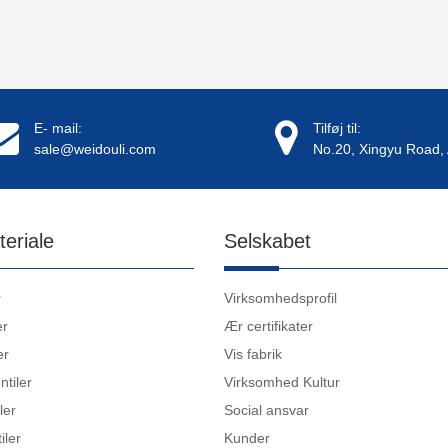
E- mail:
Tilføj til:
sale@weidouli.com
No.20, Xingyu Road, 
teriale
Selskabet
r
Virksomhedsprofil
er
Ær certifikater
er
Vis fabrik
ntiler
Virksomhed Kultur
ler
Social ansvar
iler
Kunder