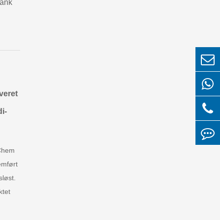
lank
veret
i-
oChem
emført
løst.
ktet