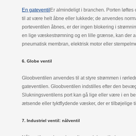
En gateventil
Er almindeligt i branchen. Porten løftes
til at være helt åbne eller lukkede; de anvendes norma
porteventilen åbnes, er der ingen blokering i strømnin
en lige væskestrømning og en lille grænse, kan der an
pneumatisk membran, elektrisk motor eller stempel
6. Globe ventil
Gloobventilen anvendes til at styre strømmen i rørledni
gateventilen. Gloobventilen indstilles efter den bevægel
Slukningsventilens port kan gå lige eller være i en b
ætsende eller tyktflydende væsker, der er tilbøjelige til
7. Industriel ventil: nålventil