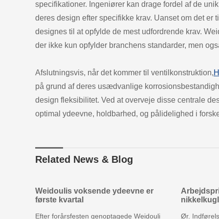
specifikationer. Ingeniører kan drage fordel af de uni
deres design efter specifikke krav. Uanset om det er ti
designes til at opfylde de mest udfordrende krav. Weid
der ikke kun opfylder branchens standarder, men også
Afslutningsvis, når det kommer til ventilkonstruktion,
H
på grund af deres usædvanlige korrosionsbestandighed
design fleksibilitet. Ved at overveje disse centrale de
optimal ydeevne, holdbarhed, og pålidelighed i forskel
Related News & Blog
Weidoulis voksende ydeevne er
Arbejdspri
første kvartal
nikkelkugl
Efter forårsfesten genoptagede Weidouli
Ør. Indførel