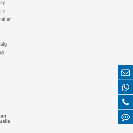
rsy
iler
tiler,
valg
og
r
man
uelle