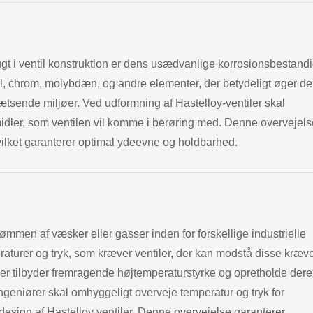
ugt i ventil konstruktion er dens usædvanlige korrosionsbestand
el, chrom, molybdæn, og andre elementer, der betydeligt øger de
ætsende miljøer. Ved udformning af Hastelloy-ventiler skal
idler, som ventilen vil komme i berøring med. Denne overvejels
hvilket garanterer optimal ydeevne og holdbarhed.
trømmen af væsker eller gasser inden for forskellige industrielle
raturer og tryk, som kræver ventiler, der kan modstå disse kræ
tiler tilbyder fremragende højtemperaturstyrke og opretholde der
geniører skal omhyggeligt overveje temperatur og tryk for
design af Hastelloy ventiler. Denne overvejelse garanterer