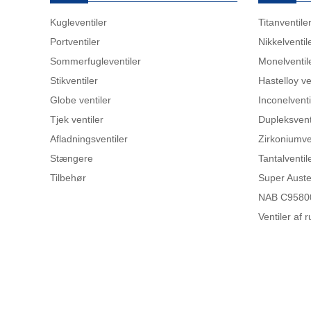
Kugleventiler
Titanventile
Portventiler
Nikkelventil
Sommerfugleventiler
Monelventil
Stikventiler
Hastelloy ve
Globe ventiler
Inconelventi
Tjek ventiler
Dupleksvent
Afladningsventiler
Zirkoniumve
Stængere
Tantalventil
Tilbehør
Super Austen
NAB C95800
Ventiler af ru