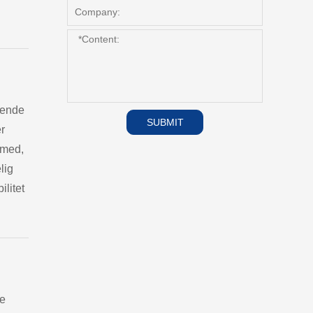
ørende
SUBMIT
er
 med,
lig
ilitet
se