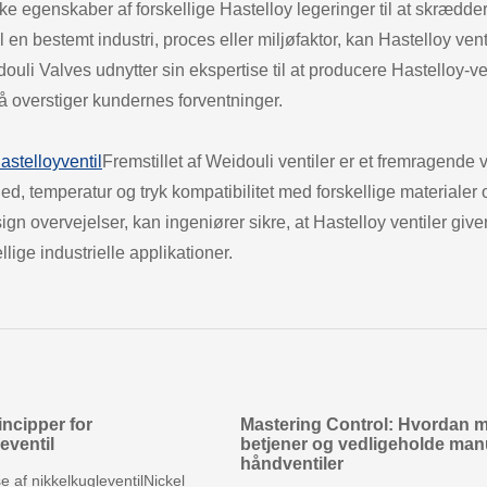
kke egenskaber af forskellige Hastelloy legeringer til at skrædde
l en bestemt industri, proces eller miljøfaktor, kan Hastelloy vent
ouli Valves udnytter sin ekspertise til at producere Hastelloy-ven
 overstiger kundernes forventninger.
astelloyventil
Fremstillet af Weidouli ventiler er et fremragende 
, temperatur og tryk kompatibilitet med forskellige materialer 
sign overvejelser, kan ingeniører sikre, at Hastelloy ventiler give
lige industrielle applikationer.
ncipper for
Mastering Control: Hvordan 
eventil
betjener og vedligeholde man
håndventiler
se af nikkelkugleventilNickel