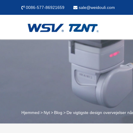
0086-577-86921659
sale@weidouli.com
Hjemmed
Nyt
Blog
De vigtigste design overvejelser når