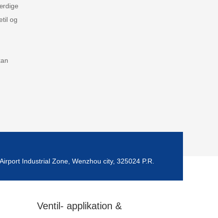
ærdige
etil og
kan
Airport Industrial Zone, Wenzhou city, 325024 P.R.
Ventil- applikation &