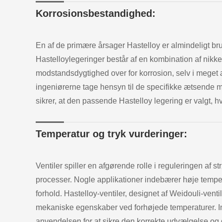
Korrosionsbestandighed:
En af de primære årsager Hastelloy er almindeligt br
Hastelloylegeringer består af en kombination af nikk
modstandsdygtighed over for korrosion, selv i meget 
ingeniørerne tage hensyn til de specifikke ætsende m
sikrer, at den passende Hastelloy legering er valgt, 
Temperatur og tryk vurderinger:
Ventiler spiller en afgørende rolle i reguleringen af s
processer. Nogle applikationer indebærer høje tempe
forhold. Hastelloy-ventiler, designet af Weidouli-ven
mekaniske egenskaber ved forhøjede temperaturer. In
anvendelsen for at sikre den korrekte udvælgelse og 