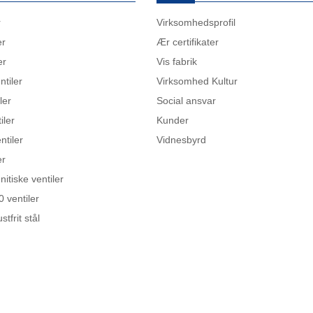
r
Virksomhedsprofil
er
Ær certifikater
er
Vis fabrik
ntiler
Virksomhed Kultur
ler
Social ansvar
iler
Kunder
ntiler
Vidnesbyrd
er
itiske ventiler
 ventiler
stfrit stål