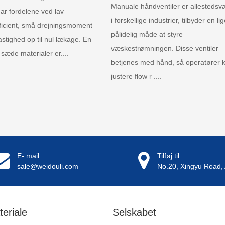
Manuale håndventiler er allestedsv
har fordelene ved lav
i forskellige industrier, tilbyder en lig
fficient, små drejningsmoment
pålidelig måde at styre
stighed op til nul lækage. En
væskestrømningen. Disse ventiler
 sæde materialer er....
betjenes med hånd, så operatører 
justere flow r ....
E- mail:
Tilføj til:
sale@weidouli.com
No.20, Xingyu Road, 
teriale
Selskabet