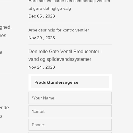
Hård sæt vs. bløde sæt sommerfugl ventiler:
at gøre det rigtige valg
Dec 05 , 2023
ighed.
Arbejdsprincip for kontrolventiler
res
Nov 29 , 2023
Den rolle Gate Ventil Producenter i
e
vand og spildevandssystemer
Nov 24 , 2023
Produktundersøgelse
vende
es