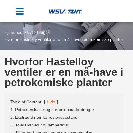
Hjemmed
Nyt
Blog
Hvorfor Hastelloy ventiler er en må-have i petrokemiske planter
Hvorfor Hastelloy
ventiler er en må-have i
petrokemiske planter
Table of Content
[
Hide
]
1. Petrokemikalier og korrosionsudfordringer
2. Ekstraordinær korrosionsbestand
3. Tolerans ved høj temperatur:
4. Sikkerhed, renhed og overensstemmelse