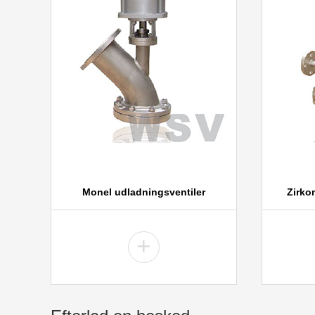
Monel udladningsventiler
Zirko
+