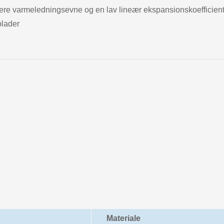
øjere varmeledningsevne og en lav lineær ekspansionskoefficient
plader
Materiale