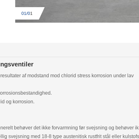
01/0
1
ngsventiler
resultater af modstand mod chlorid stress korrosion under lav
korrosionsbestandighed.
id og korrosion.
nerelt behøver det ikke forvarmning før svejsning og behøver i
g svejsning med 18-8 type austenitisk rustfrit stål eller kulstofs