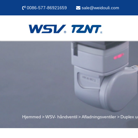
0086-577-86921659
sale@weidouli.com
Hjemmed
WSV- håndventil
Afladningsventiler
Duplex u