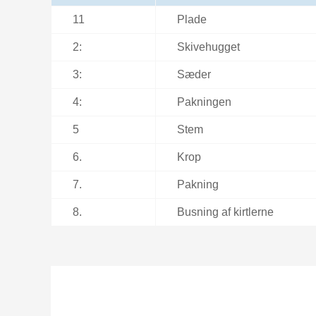
11
Plade
2:
Skivehugget
3:
Sæder
4:
Pakningen
5
Stem
6.
Krop
7.
Pakning
8.
Busning af kirtlerne