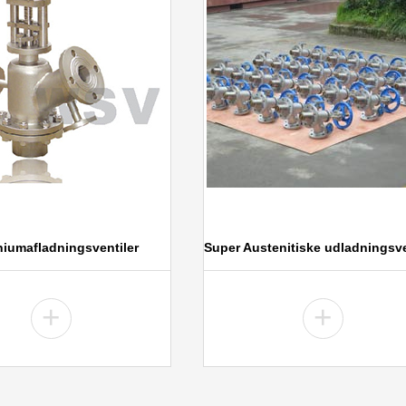
niumafladningsventiler
Super Austenitiske udladningsve
+
+