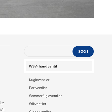
SØG I
WSV- håndventil
Kugleventiler
Portventiler
Sommerfugleventiler
kke
Stikventiler
tål.
Globe ventiler