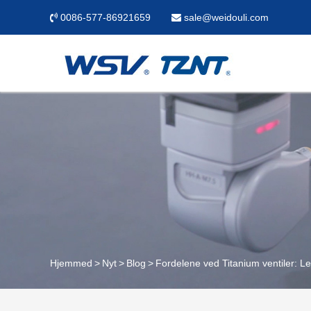
0086-577-86921659
sale@weidouli.com
Hjemmed
Nyt
Blog
Fordelene ved Titanium ventiler: L