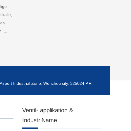
lige
ikalie,
res
, ...
Airport Industrial Zone, Wenzhou city, 325024 P.R.
Ventil- applikation &
IndustriName