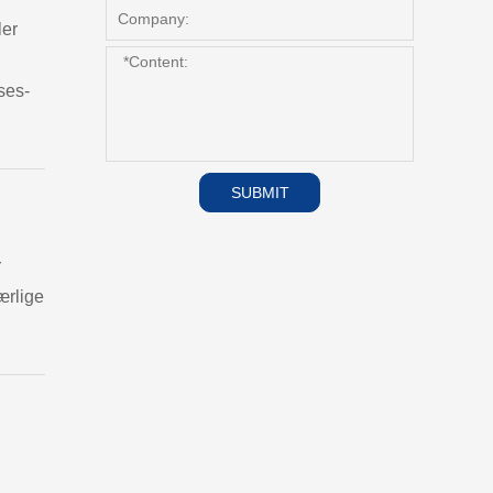
ler
ses-
SUBMIT
r
ærlige