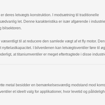
er deres letvægts konstruktion. I modsætning til traditionelle
usædvanlig let. Denne karakteristika er især afgørende i industrie
g bilsektoren.
er væsentligt til at reducere den samlede vægt af et fly motor. De
t nyttelastkapacitet. I bilverdenen kan letvægtsventiler føre til ø
ligt, at titaniumventiler er meget eftertragtede i disse industri
Dette metal besidder en bemærkelsesværdig modstand mod korro
ntiler et ideelt valg for applikationer, hvor levetid og pålidelig