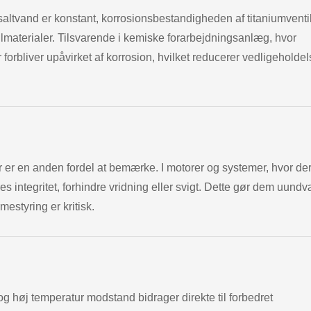
saltvand er konstant, korrosionsbestandigheden af titaniumventi
entilmaterialer. Tilsvarende i kemiske forarbejdningsanlæg, hvor
forbliver upåvirket af korrosion, hvilket reducerer vedligeholdel
r er en anden fordel at bemærke. I motorer og systemer, hvor de
s integritet, forhindre vridning eller svigt. Dette gør dem uundv
estyring er kritisk.
g høj temperatur modstand bidrager direkte til forbedret