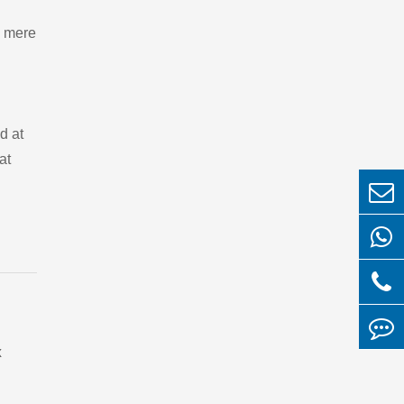
n mere
d at
at
x