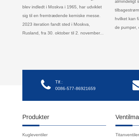
almindeligt 
blev indledt i Moskva i 1965, har udviklet
tilbagestrøm
sig til en fremtrædende kemiske messe.
hvilket kan 
2023 iteration fandt sted i Moskva,
de pumper, d
Rusland, fra 30. oktober til 2. november...
Tlf.:
0086-577-86921659
Produkter
Ventilma
Kugleventiler
Titanventile