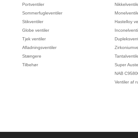
Portventiler
Nikkelventil
Sommerfugleventiler
Monelventil
Stikventiler
Hastelloy ve
Globe ventiler
Inconelventi
Tjek ventiler
Dupleksvent
Afladningsventiler
Zirkoniumve
Stængere
Tantalventil
Tilbehør
Super Austen
NAB C95800
Ventiler af ru