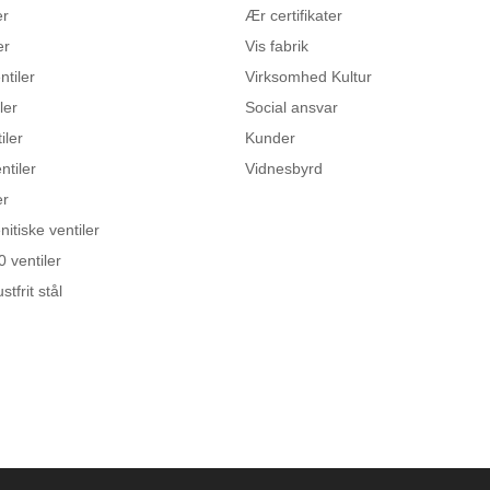
er
Ær certifikater
er
Vis fabrik
ntiler
Virksomhed Kultur
ler
Social ansvar
iler
Kunder
ntiler
Vidnesbyrd
er
itiske ventiler
 ventiler
stfrit stål