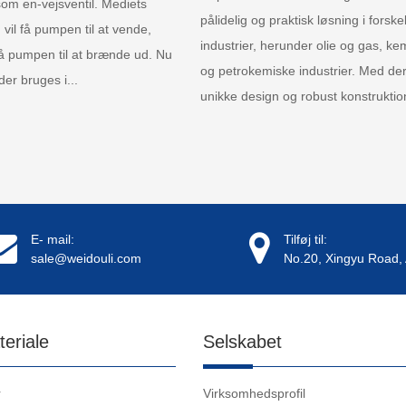
som en-vejsventil. Mediets
pålidelig og praktisk løsning i forskel
 vil få pumpen til at vende,
industrier, herunder olie og gas, kem
få pumpen til at brænde ud. Nu
og petrokemiske industrier. Med de
er bruges i...
unikke design og robust konstruktion
E- mail:
Tilføj til:
sale@weidouli.com
No.20, Xingyu Road, 
teriale
Selskabet
r
Virksomhedsprofil