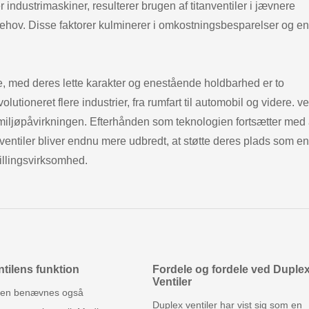
er industrimaskiner, resulterer brugen af titanventiler i jævnere
sbehov. Disse faktorer kulminerer i omkostningsbesparelser og e
dele, med deres lette karakter og enestående holdbarhed er to
lutioneret flere industrier, fra rumfart til automobil og videre. ve
miljøpåvirkningen. Efterhånden som teknologien fortsætter med 
mventiler bliver endnu mere udbredt, at støtte deres plads som en
illingsvirksomhed.
tilens funktion
Fordele og fordele ved Duple
Ventiler
ilen benævnes også
Duplex ventiler har vist sig som en