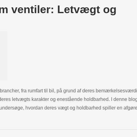
m ventiler: Letvægt og
e brancher, fra rumfart til bil, på grund af deres bemærkelsesværd
eres letvægts karakter og enestående holdbarhed. I denne blog,
er, undersøge, hvordan deres vægt og holdbarhed spiller en afgø