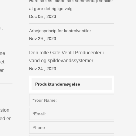
Hård sæt vs. bløde sæt sommerfugl ventiler:
at gøre det rigtige valg
Dec 05 , 2023
r,
Arbejdsprincip for kontrolventiler
Nov 29 , 2023
Den rolle Gate Ventil Producenter i
nne
vand og spildevandssystemer
get
Nov 24 , 2023
er.
Produktundersøgelse
sion,
hed er