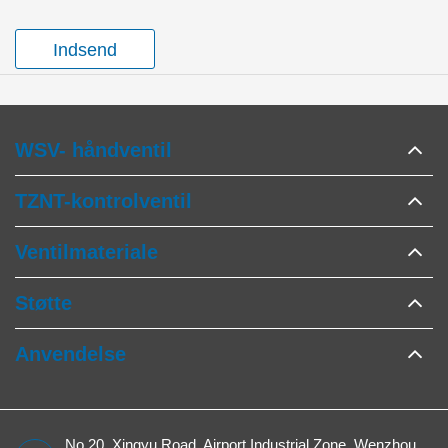
Indsend
WSV- håndventil
TZNT-kontrolventil
Ventilmateriale
Støtte
Anvendelse
No.20, Xingyu Road, Airport Industrial Zone, Wenzhou