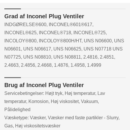
Grad af Inconel Plug Ventiler
INDGØRELSE®600, INCONEL®601®617,
INCONEL®625, INCONEL®718, INCONEL®725,
INCOLOY®800, INCOLOY®800H/HT, UNS N06600, UNS
N06601, UNS N06617, UNS N06625, UNS N07718 UNS
N07725, UNS N08810, UNS N08811, 2.4816, 2.4851,
2.4663, 2.4856, 2.4668, 1.4876, 1.4958, 1.4999
Brug af Inconel Plug Ventiler
Servicebetingelser: Højt tryk, Høj temperatur, Lav
temperatur, Korrosion, Høj viskositet, Vakuum,
Pålidelighed
Væsketype: Væsker, Væsker med faste partikler - Slurry,
Gas, Høj viskositetsvæsker