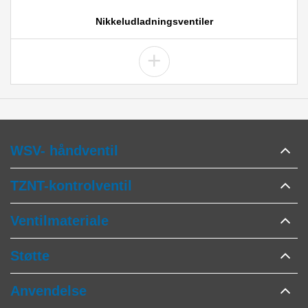
Nikkeludladningsventiler
+
WSV- håndventil
TZNT-kontrolventil
Ventilmateriale
Støtte
Anvendelse